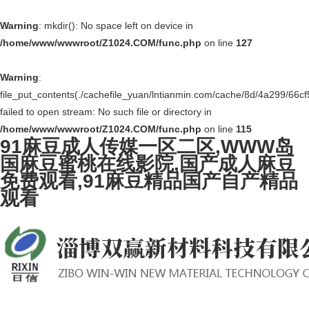
Warning
: mkdir(): No space left on device in
/home/www/wwwroot/Z1024.COM/func.php
on line
127
Warning
:
file_put_contents(./cachefile_yuan/lntianmin.com/cache/8d/4a299/66cf5
failed to open stream: No such file or directory in
/home/www/wwwroot/Z1024.COM/func.php
on line
115
91麻豆成人传媒一区二区,WWW岛
国麻豆蜜桃在线影院,国产成人麻豆
免费观看,91麻豆精品国产自产精品
观看