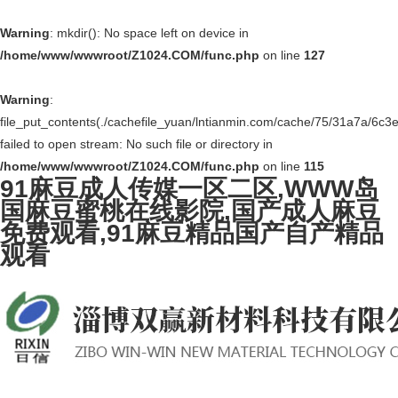
Warning
: mkdir(): No space left on device in
/home/www/wwwroot/Z1024.COM/func.php
on line
127
Warning
:
file_put_contents(./cachefile_yuan/lntianmin.com/cache/75/31a7a/6c3e
failed to open stream: No such file or directory in
/home/www/wwwroot/Z1024.COM/func.php
on line
115
91麻豆成人传媒一区二区,WWW岛
国麻豆蜜桃在线影院,国产成人麻豆
免费观看,91麻豆精品国产自产精品
观看