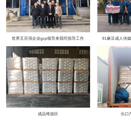
世界五百强企业gcp领导来我司指导工作
91麻豆成人传
成品堆放区
出口