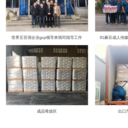
世界五百强企业gcp领导来我司指导工作
91麻豆成人传
成品堆放区
出口