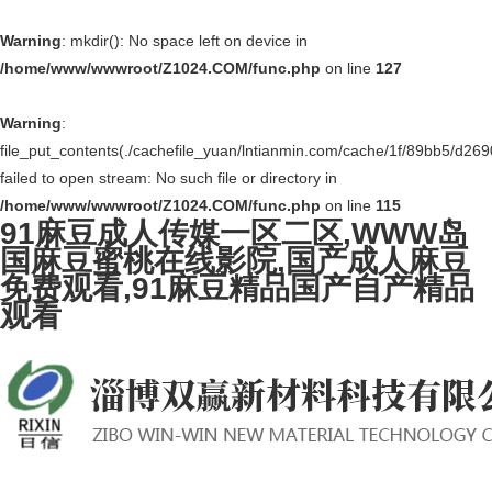
Warning
: mkdir(): No space left on device in
/home/www/wwwroot/Z1024.COM/func.php
on line
127
Warning
:
file_put_contents(./cachefile_yuan/lntianmin.com/cache/1f/89bb5/d269
failed to open stream: No such file or directory in
/home/www/wwwroot/Z1024.COM/func.php
on line
115
91麻豆成人传媒一区二区,WWW岛
国麻豆蜜桃在线影院,国产成人麻豆
免费观看,91麻豆精品国产自产精品
观看